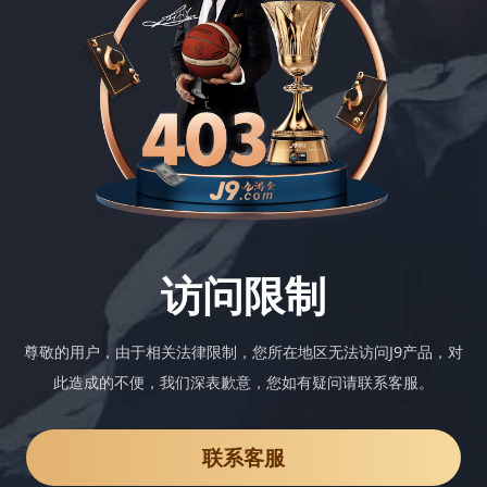
访问限制
尊敬的用户，由于相关法律限制，您所在地区无法访问J9产品，对
此造成的不便，我们深表歉意，您如有疑问请联系客服。
联系客服