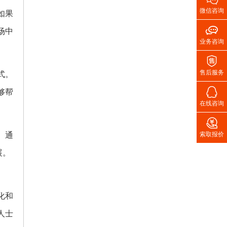
微信咨询
如果

场中
业务咨询

售后服务
式。

够帮
在线咨询

。通
索取报价
展。
化和
人士