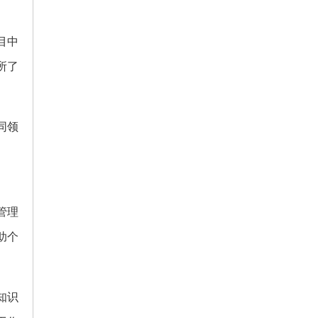
目中
所了
同领
管理
助个
知识