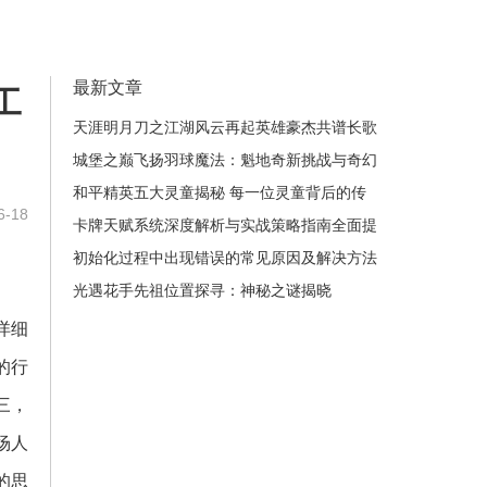
最新文章
工
天涯明月刀之江湖风云再起英雄豪杰共谱长歌
城堡之巅飞扬羽球魔法：魁地奇新挑战与奇幻
冒险之旅
和平精英五大灵童揭秘 每一位灵童背后的传
-18
奇故事与成长历程
卡牌天赋系统深度解析与实战策略指南全面提
升游戏体验
初始化过程中出现错误的常见原因及解决方法
分析
光遇花手先祖位置探寻：神秘之谜揭晓
详细
的行
三，
场人
的思