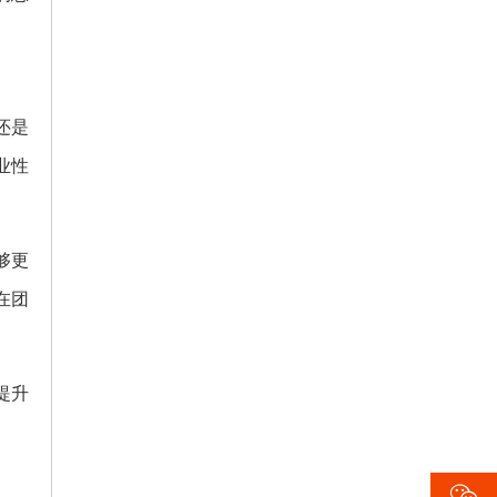
还是
业性
够更
在团
提升
