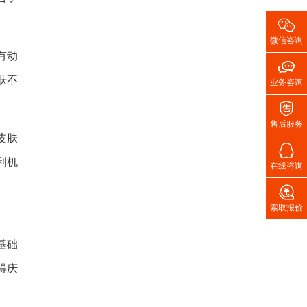

微信咨询
有动

肤不
业务咨询

售后服务
皮肤

利机
在线咨询

索取报价
基础
得庆