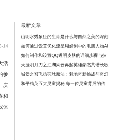
最新文章
山明水秀象征的生肖是什么与自然之美的深刻
-14
联系解析
如何通过设置优化流星蝴蝶剑中的电脑人物AI
增强游戏体验
如何制作和设置QQ透明皮肤的详细步骤与技
大活
巧解析
天涯明月刀之江湖风云再起英雄豪杰共谱长歌
的参
城堡之巅飞扬羽球魔法：魁地奇新挑战与奇幻
冒险之旅
和平精英五大灵童揭秘 每一位灵童背后的传
、庆
奇故事与成长历程
喜和
戏体