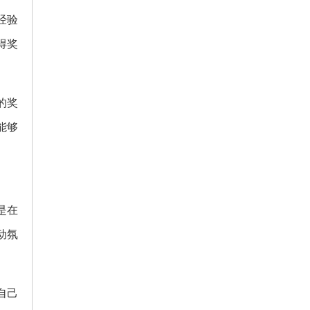
经验
得奖
的奖
能够
是在
动氛
自己