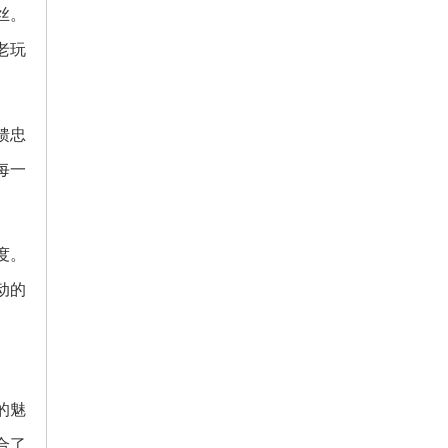
丝。
老玩
馈忠
每一
度。
动的
的魅
合了