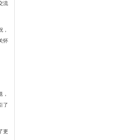
交流
祝，
关怀
送，
引了
了更