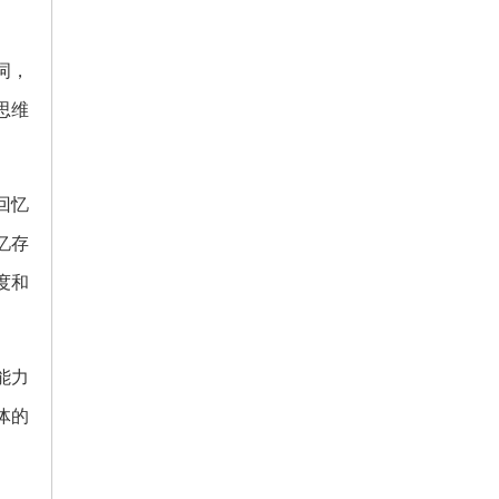
词，
思维
回忆
忆存
度和
能力
体的