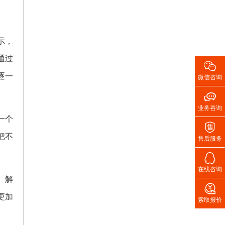
示，
通过

逐一
微信咨询

业务咨询
一个

把不
售后服务

在线咨询
。解

更加
索取报价