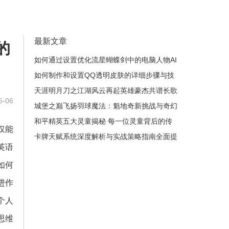
最新文章
的
如何通过设置优化流星蝴蝶剑中的电脑人物AI
增强游戏体验
如何制作和设置QQ透明皮肤的详细步骤与技
巧解析
天涯明月刀之江湖风云再起英雄豪杰共谱长歌
-06
城堡之巅飞扬羽球魔法：魁地奇新挑战与奇幻
冒险之旅
和平精英五大灵童揭秘 每一位灵童背后的传
仅能
奇故事与成长历程
卡牌天赋系统深度解析与实战策略指南全面提
英语
升游戏体验
如何
进作
个人
思维