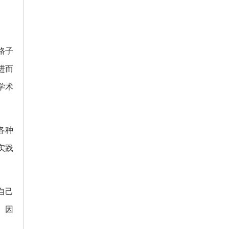
格子
进而
学术
各种
实践
自己
。因