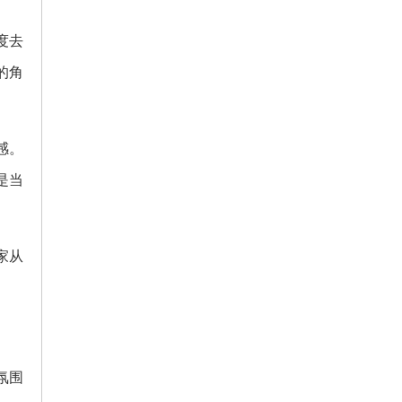
度去
的角
感。
是当
家从
氛围