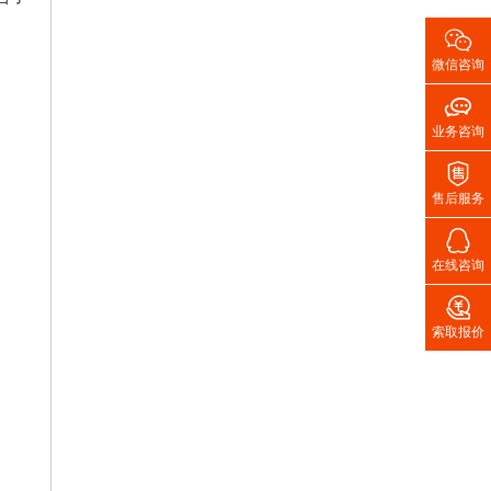

微信咨询

业务咨询

售后服务

在线咨询

索取报价