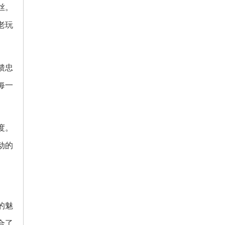
丝。
老玩
馈忠
每一
度。
动的
的魅
合了