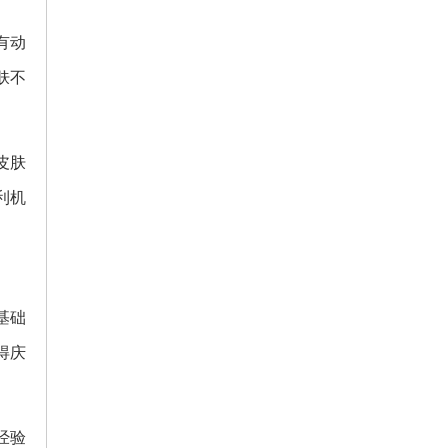
有动
肤不
皮肤
利机
基础
得庆
经验