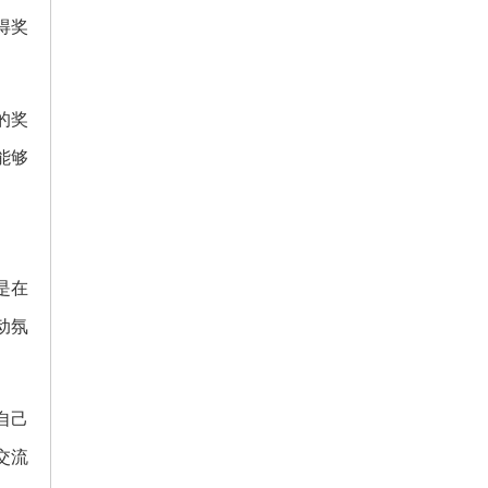
得奖
的奖
能够
是在
动氛
自己
交流