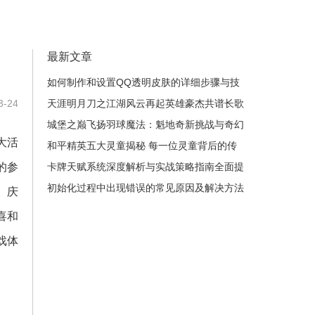
最新文章
如何制作和设置QQ透明皮肤的详细步骤与技
-24
巧解析
天涯明月刀之江湖风云再起英雄豪杰共谱长歌
城堡之巅飞扬羽球魔法：魁地奇新挑战与奇幻
大活
冒险之旅
和平精英五大灵童揭秘 每一位灵童背后的传
的参
奇故事与成长历程
卡牌天赋系统深度解析与实战策略指南全面提
升游戏体验
初始化过程中出现错误的常见原因及解决方法
、庆
分析
喜和
戏体